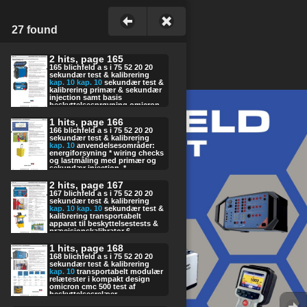
27 found
2 hits, page 165
165 blichfeld a s i 75 52 20 20
sekundær test & kalibrering
kap.
10
kap.
10
sekundær test &
kalibrering primær & sekundær
injection samt basis
beskyttelsesprøvning omicron
compano
10
0 multifunktions
testapparat til kontrol af
1 hits, page 166
beskyttelsessyste- mer og
166 blichfeld a s i 75 52 20 20
forbindelser. mulighed for test
sekundær test & kalibrering
af på primær- eller sekundær
kap.
10
anvendelsesområder:
side. universel prøveløsning til
energiforsyning * wiring checks
hurtig og let gennemføring af
og lastmåling med primær og
test på ledningsnet,
sekundær injection. *
polaritetprøvning, lastmåling og
fejllokalisering af relæer & andre
enkel beskyttelsesprøvning.
instrumenter *
2 hits, page 167
meget intuitiv brugerflade, og
jordsystemsprøvning på mindre
167 blichfeld a s i 75 52 20 20
let design. * 150 v ac / 220 v dc.
anlæg. * polaritetsprøvning og
sekundær test & kalibrering
udgang (max. 30 va) * 1
10
a ac /
mikroohmmåling.
kap.
10
kap.
10
sekundær test &
10
0 a dc. udgang (600 va). *
jernbaneelnettet *
kalibrering transportabelt
fasefejl 1
10
a, 20 a og 150 v
prøvefunktioner med forskellige
apparat til beskyttelsestests &
område, nøjagtighed 0,1° *
frekvenser og dc *
præcisionskalibrator 6
mikroohmmåling (nøjagtighed <
driftsspænding fra indbygget
spændingsudgange 0-150 v & 3
0,20%) * auxiliary dc supply
genopladeligt batteri * hurtige
strømudgange 0-12,5 a.
1 hits, page 168
mode * test af jordingssystemer
jordbeskyttelsestests *
omicron cmc 430 let og handy
(ground impedance, soil resisti-
168 blichfeld a s i 75 52 20 20
jordsystemprøvning i små
til test af
vity, micro-ohm, step & touch
sekundær test & kalibrering
anlæg * anvendelse til
beskyttelsesindretninger, måle-
voltage) variabel
kap.
10
transportabelt modulær
mikroohmmålinger og
og styreteknik i elektriske
strømforsyning: regulerede
relætester i kompakt design
serviceopgaver * let og nem at
energinet samt til kalibrering af
udgange giver nøjagtige
omicron cmc 500 test af
transportere * fleksibel
energitællere,
udgangssignaler, også ved
beskyttelsesrelæer,
anvendelse: primær og
måleværdiomformere, power
meget små signaler. udgang
strømtransformatorer, kreds-
sekundær injection, enkel
spændings- kvalitet